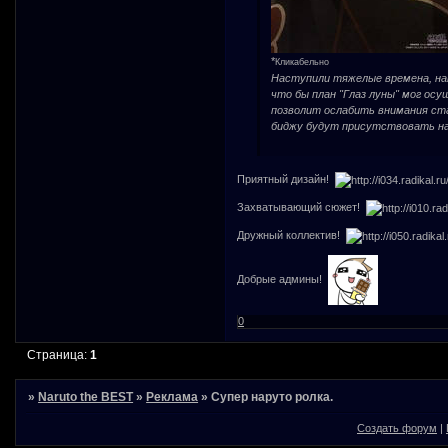
*
Кликабельно
Наступили тяжелые времена, на
что бы план "Глаз луны" мог ос
позволит ослабить внимания ста
биджу будут присутствовать на 
Приятный дизайн!
Захватывающий сюжет!
Дружный коллектив!
Добрые админы!
0
Страница:
1
»
Naruto the BEST
»
Реклама
»
Супер наруто ролка.
Создать форум
|