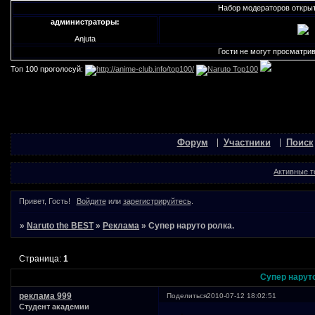
Набор модераторов открыт!!! 
администраторы:
Anjuta
Гости не могут просматриват
Топ 100 проголосуй:
Форум
Участники
Поиск
Активные 
Привет, Гость!
Войдите
или
зарегистрируйтесь
.
»
Naruto the BEST
»
Реклама
»
Супер наруто ролка.
Страница:
1
Супер наруто
реклама 999
Поделиться
2010-07-12 18:02:51
Студент академии