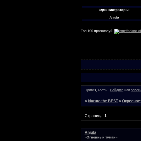
администраторы:
Anjuta
Топ 100 проголосуй:
Привет, Гость!
Войдите
или
зарег
»
Naruto the BEST
»
Окреснос
Страница:
1
Anjuta
~Огненный туман~