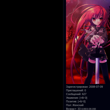
Зарегистрирован
: 2008-07-09
Приглашений:
0
Сообщений:
627
Уважение:
[+8/-0]
Позитив:
[+6/-0]
Пол:
Женский
Возраст:
33
[1993-06-09]