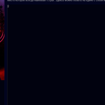
Место которое всегда навеевает страх. Здексь можно побыть на едине с собой и
0