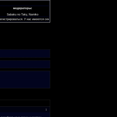
модераторы:
Sabaku no Taky, Namiko
гистрироваться. У нас имеются секретные подфорумы которые видны только участника
1