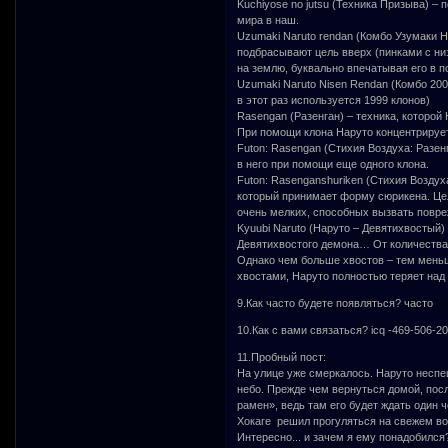
Kuchiyose no jutsu (Техника Призыва) –
мира в наш.
Uzumaki Naruto rendan (Комбо Узумаки Н
подбрасывают цель вверх (пинками с низ
на землю, буквально впечатывая его в п
Uzumaki Naruto Nisen Rendan (Комбо 200
в этот раз используется 1999 клонов)
Rasengan (Разенган) – техника, которой
При помощи клона Наруто концентрируе
Futon: Rasengan (Стихия Воздуха: Разен
в него при помощи еще одного клона.
Futon: Rasenganshuriken (Стихия Воздух
который принимает форму сюрикена. Це
очень мелких, способных вызвать повре
Kyuubi Naruto (Наруто – Девятихвостый)
Девятихвостого демона… От количества 
Однако чем больше хвостов – тем меньш
хвостами, Наруто полностью теряет над 
9.Как часто будете появляться? часто
10.Как с вами связаться? icq -469-506-2
11.Пробный пост:
На улице уже смеркалось. Наруто несп
небо. Прежде чем вернуться домой, пос
рамен», ведь там его будет ждать один 
Хокаге решил прогуляться на свежем во
Интересно... и зачем я ему понадобился