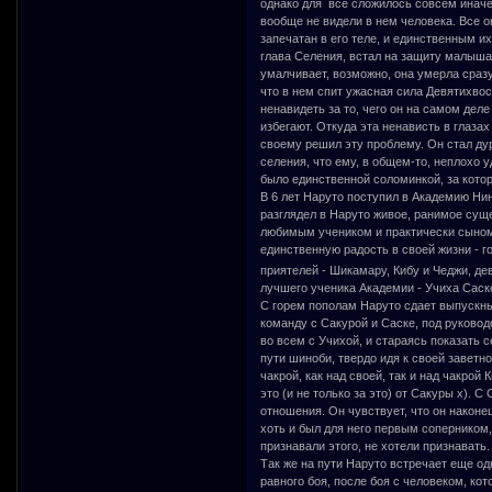
однако для все сложилось совсем иначе
вообще не видели в нем человека. Все о
запечатан в его теле, и единственным их
глава Селения, встал на защиту малыша.
умалчивает, возможно, она умерла сраз
что в нем спит ужасная сила Девятихвос
ненавидеть за то, чего он на самом деле
избегают. Откуда эта ненависть в глаза
своему решил эту проблему. Он стал дур
селения, что ему, в общем-то, неплохо 
было единственной соломинкой, за кото
В 6 лет Наруто поступил в Академию Ни
разглядел в Наруто живое, ранимое сущ
любимым учеником и практически сыном,
единственную радость в своей жизни - 
приятелей - Шикамару, Кибу и Чеджи, де
лучшего ученика Академии - Учиха Саск
С горем пополам Наруто сдает выпускны
команду с Сакурой и Саске, под руково
во всем с Учихой, и стараясь показать 
пути шиноби, твердо идя к своей заветн
чакрой, как над своей, так и над чакрой
это (и не только за это) от Сакуры х). 
отношения. Он чувствует, что он наконе
хоть и был для него первым соперником,
признавали этого, не хотели признавать.
Так же на пути Наруто встречает еще одн
равного боя, после боя с человеком, ко