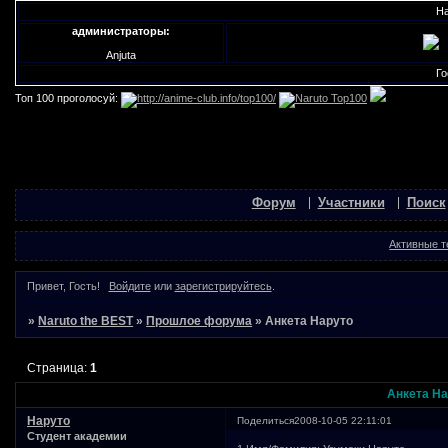
Набор м
администраторы:
Anjuta
Гости н
Топ 100 проголосуй:
Форум
Участники
Поиск
Активные 
Привет, Гость!
Войдите
или
зарегистрируйтесь
.
»
Naruto the BEST
»
Прошлое форума
»
Анкета Наруто
Страница:
1
Анкета На
Наруто
Поделиться
2008-10-05 22:11:01
Студент академии