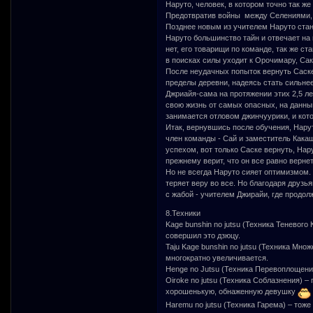
Наруто, человек, в котором точно так ж
Предотвратив войны между Селениями, 
Позднее новым из учителем Наруто стан
Наруто большинство тайн и отвечает на 
нет, его товарищи по команде, так же с
в поисках силы уходит к Орочимару, Сак
После неудачных попыток вернуть Саске 
пределы деревни, надеясь стать сильнее
Джриайя-сама на протяжении этих 2,5 ле
свою жизнь от самых опасных, на данный
занимается отловом джинчуурики, и кото
Итак, вернувшись после обучения, Нарут
член команды - Сай и заместитель Кака
успехом, вот только Саске вернуть, Нару
прежнему верит, что он все равно верне
Но не всегда Наруто сияет оптимизмом.
теряет веру во все. Но благодаря друзья
с жабой - учителем Джирайи, где продол
8.Техники
Kage bunshin no jutsu (Техника Теневого
совершил это дзюцу.
Taju Kage bunshin no jutsu (Техника Мно
многократно увеличивается.
Henge no Jutsu (Техника Перевоплощени
Oiroke no jutsu (Техника Соблазнения) 
хорошенькую, обнаженную девушку
Haremu no jutsu (Техника Гарема) – тож