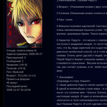
1.Имя/Фамилия: Узумаки Наруто
2.Возраст (Указываем возраст двух сезон
3.Селение (Неканонам можно селиться в
4.Ранг: генин
5.Внешность(можно картинкой) Светлые,
очень напоминающие кошачьи усики. Оде
молнии, оранжевые брюки. Темно-коричн
6.Характер: Наруто - это мешок с сюрпр
поступил в академию ниндзя, то часто п
того, что бы люди заметили его существов
Откуда:
палата номер 6)
довольно необычный способ, но в этом в
Зарегистрирован
: 2008-09-27
силами. Очень ценит друзей и людей, ко
Приглашений:
0
Порой Наруто бывает слишком наивен, п
Сообщений:
2
становится серьезным. Весьма вспыльч
Уважение:
[+0/-0]
так, как считает нужным, и не любит вы
Позитив:
[+0/-0]
имя)
Пол:
Мужской
Возраст:
33
[1992-10-10]
7. Биография:
Провел на форуме:
«Однажды я стану Хокаге!»
46 минут
С таким девизом Наруто смело шагает по
Последний визит:
В одной из величайших стран мира – в 
2008-10-07 20:19:00
носит это селение имя – Коноха. Коноха
настоящие ниндзя. И один из величайших
запечатать в теле новорожденного маль
был Узумаки Наруто. И хотя сделано это