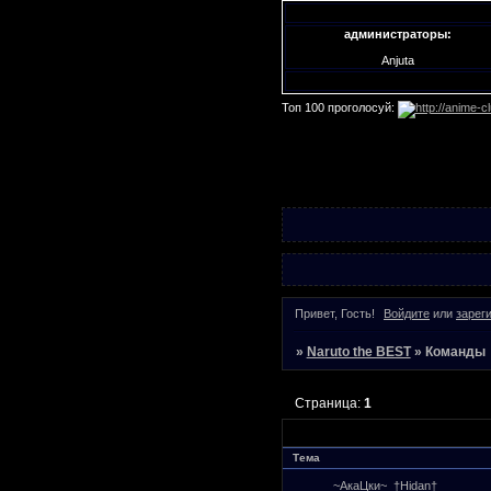
администраторы:
Anjuta
Топ 100 проголосуй:
Привет, Гость!
Войдите
или
зарег
»
Naruto the BEST
»
Команды
Страница:
1
Тема
~АкаЦки~
†Нidan†