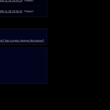
008-11-28 18:34:29
†Нidan†
008-11-28 18:30:32
†Нidan†