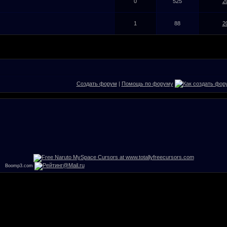
0
525
2
1
88
2
Создать форум
|
Помощь по форуму
Boomp3.com