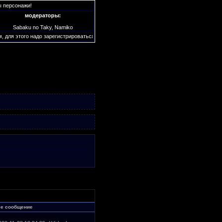
персонажи!
модераторы:
Sabaku no Taky, Namiko
для этого надо зарегистрироваться. У нас имеются секретные подфорумы которые вид
ее сообщение