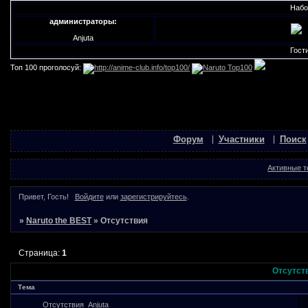
Набор м
администраторы:
Anjuta
Гости н
Топ 100 проголосуй:
Форум
Участники
Поиск
Активные 
Привет, Гость!
Войдите
или
зарегистрируйтесь
.
»
Naruto the BEST
»
Отсутствия
Страница:
1
Отсутст
Тема
Отсутствия
Anjuta