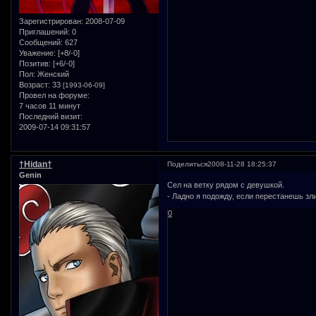
Зарегистрирован
: 2008-07-09
Приглашений:
0
Сообщений:
627
Уважение:
[+8/-0]
Позитив:
[+6/-0]
Пол:
Женский
Возраст:
33
[1993-06-09]
Провел на форуме:
7 часов 11 минут
Последний визит:
2009-07-14 09:31:57
†Нidan†
Поделиться
2008-11-28 18:25:37
Genin
Сел на ветку рядом с девушкой.
- Ладно я подожду, если перестанешь зл
0