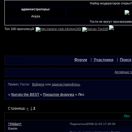
Набор модераторов открыт!!! В 
администраторы:
Anjuta
Гости не могут просматривать в
Топ 100 проголосуй:
Форум
Участники
Поиск
Активные 
Привет, Гость!
Войдите
или
зарегистрируйтесь
.
»
Naruto the BEST
»
Прошлое форума
»
Лес
Страница:
«
1
2
Лес
†Нidan†
Поделиться
2008-11-03 17:30:30
Genin