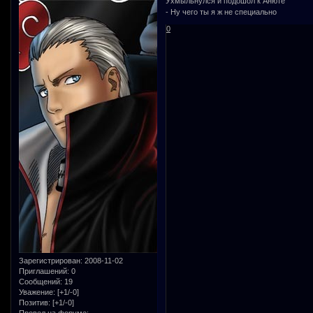
Ухмыльнулся и подошол к Анюте
- Ну чего ты я ж не специально
0
Зарегистрирован
: 2008-11-02
Приглашений:
0
Сообщений:
19
Уважение:
[+1/-0]
Позитив:
[+1/-0]