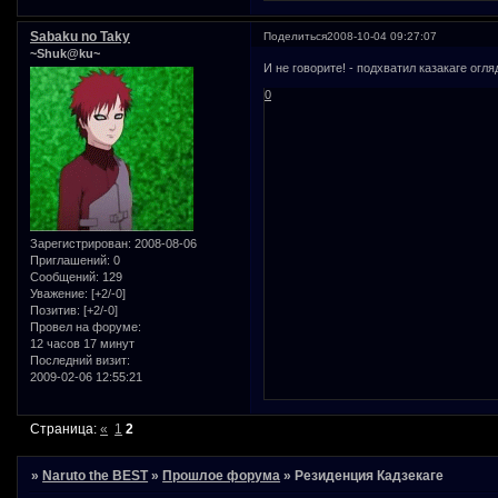
Sabaku no Taky
Поделиться
2008-10-04 09:27:07
~Shuk@ku~
И не говорите! - подхватил казакаге огл
0
Зарегистрирован
: 2008-08-06
Приглашений:
0
Сообщений:
129
Уважение:
[+2/-0]
Позитив:
[+2/-0]
Провел на форуме:
12 часов 17 минут
Последний визит:
2009-02-06 12:55:21
Страница:
«
1
2
»
Naruto the BEST
»
Прошлое форума
»
Резиденция Кадзекаге