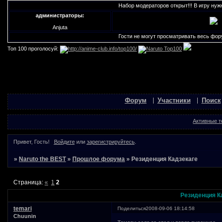
Набор модераторов открыт!!! В игру нужны персонаж
администраторы:
Anjuta
Гости не могут просматривать весь форум, для это
Топ 100 проголосуй:
Форум
Участники
Поиск
Активные 
Привет, Гость!
Войдите
или
зарегистрируйтесь
.
»
Naruto the BEST
»
Прошлое форума
»
Резиденция Кадзекаге
Страница:
«
1
2
Резиденция К
temari
Поделиться
2008-09-06 18:14:58
Chuunin