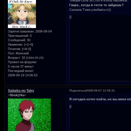
Темари села за стол и взяла пирожное..
Гаара , когда в гости то зайдешь?
Сказала Тэма улыбаясь=)))
0
Зарегистрирован
: 2008-08-04
Приглашений:
0
Сообщений:
30
Уважение:
[+1/-0]
Позитив:
[+4/-0]
Пол:
Женский
Возраст:
32
[1994-05-25]
Провел на форуме:
5 часов 37 минут
Последний визит:
2008-09-19 14:06:53
Sabaku no Taky
Поделиться
2008-09-07 12:56:31
~Shuk@ku~
Я сегодня хотел пойти, но вы меня о
0