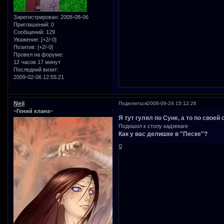
Зарегистрирован
: 2008-08-06
Приглашений:
0
Сообщений:
129
Уважение:
[+2/-0]
Позитив:
[+2/-0]
Провел на форуме:
12 часов 17 минут
Последний визит:
2009-02-06 12:55:21
Neji
Поделиться
2008-09-24 15:12:26
~Гений клана~
Я тут гулял по Суне, а то по своей
Подошол к столу кадзекаге
Как у вас делишке в "Песке"?
0